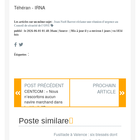
Téhéran - IRNA
Les articles sur un même sujet :
Jean-Noël Barrot réclame une réunion d'urgence au
Conseil de sécurité de l'ONU
publié : le 2026-06-01 01:48:30am | Source : | Mis à jour il y a environ 1 jours | vu 1834
fois
:
Étiquettes
POST PRÉCÉDENT
PROCHAIN
CENTCOM : « Nous
ARTICLE
n’escortons aucun
navire marchand dans
le détroit d'Ormuz »
Poste similare
Fusillade à Valence : six blessés dont