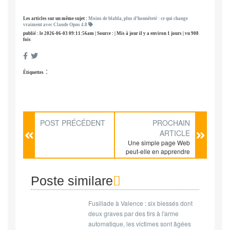
Les articles sur un même sujet :
Moins de blabla, plus d’honnêteté : ce qui change
vraiment avec Claude Opus 4.8
publié : le 2026-06-03 09:11:56am | Source : | Mis à jour il y a environ 1 jours | vu 908
fois
:
Étiquettes
POST PRÉCÉDENT
PROCHAIN
ARTICLE
Une simple page Web
peut-elle en apprendre
davantage sur votre
activité que vous ne
l’imaginez ? Des
Poste similare
chercheurs viennent de
démontrer qu’un
Fusillade à Valence : six blessés dont
mécanisme méconnu
des navigateurs
deux graves par des tirs à l'arme
modernes peut être
automatique, les victimes sont âgées
détourné pour observer