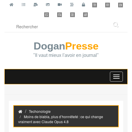
Dogan
Presse
"Il vaut mieux l'avoir en journal"
Toggle
navigati
Techonologie
Moins de blabla, plus d’honnêteté : ce qui change
vraiment avec Claude Opus 4.8