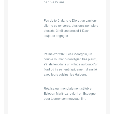
de 15 à 22 ans
ce qui se passe sur une
machine, s
Feu de forêt dans le Diois : un camion-
citerne se renverse, plusieurs pompiers
blessés, 3 hélicoptères et 1 Dash
toujours engagés
Palme d'or 2026Les Gheorghiu, un
couple roumano-norvégien très pieux,
s’installent dans un village au bout d’un
fjord où ils se lient rapidement d’amitié
avec leurs voisins, les Halberg.
Réalisateur mondialement célèbre,
Esteban Martínez revient en Espagne
pour tourner son nouveau film.