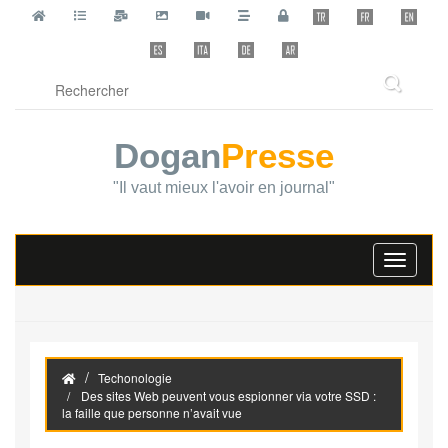
Dogan
Presse
"Il vaut mieux l'avoir en journal"
Toggle
navigati
Techonologie
Des sites Web peuvent vous espionner via votre SSD :
la faille que personne n’avait vue