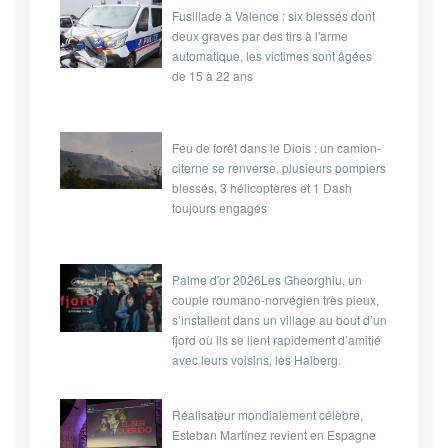
Fusillade à Valence : six blessés dont
sur les bébés à naître,
selon une étude
deux graves par des tirs à l'arme
américaine récente.
automatique, les victimes sont âgées
de 15 à 22 ans
Feu de forêt dans le Diois : un camion-
citerne se renverse, plusieurs pompiers
blessés, 3 hélicoptères et 1 Dash
toujours engagés
Palme d'or 2026Les Gheorghiu, un
couple roumano-norvégien très pieux,
s’installent dans un village au bout d’un
fjord où ils se lient rapidement d’amitié
avec leurs voisins, les Halberg.
Réalisateur mondialement célèbre,
Esteban Martínez revient en Espagne