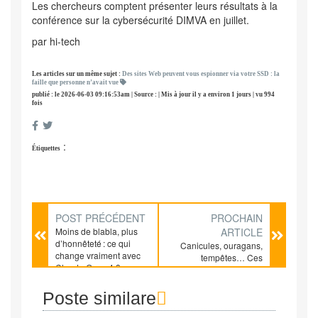
Les chercheurs comptent présenter leurs résultats à la
conférence sur la cybersécurité DIMVA en juillet.
par hi-tech
Les articles sur un même sujet :
Des sites Web peuvent vous espionner via votre SSD : la
faille que personne n’avait vue
publié : le 2026-06-03 09:16:53am | Source : | Mis à jour il y a environ 1 jours | vu 994
fois
:
Étiquettes
POST PRÉCÉDENT
PROCHAIN
Moins de blabla, plus
ARTICLE
d’honnêteté : ce qui
Canicules, ouragans,
change vraiment avec
tempêtes… Ces
Claude Opus 4.8
phénomènes
météorologiques
extrêmes pourraient
Poste similare
avoir des conséquences
invisibles mais durables