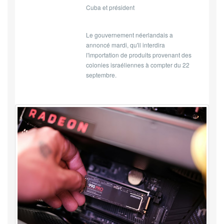
Cuba et président
Le gouvernement néerlandais a
annoncé mardi, qu'il interdira
l'importation de produits provenant des
colonies israéliennes à compter du 22
septembre.