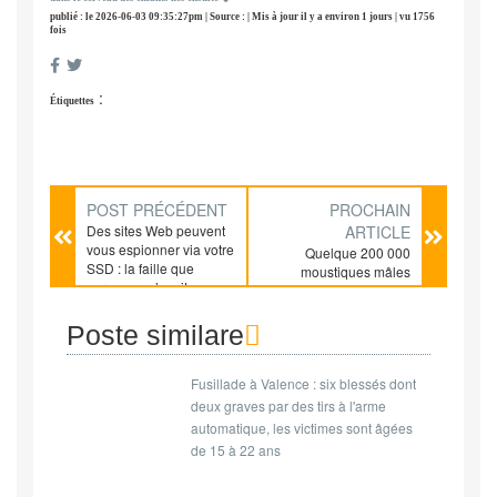
publié : le 2026-06-03 09:35:27pm | Source : | Mis à jour il y a environ 1 jours | vu 1756
fois
:
Étiquettes
POST PRÉCÉDENT
PROCHAIN
Des sites Web peuvent
ARTICLE
vous espionner via votre
Quelque 200 000
SSD : la faille que
moustiques mâles
personne n’avait vue
relâchés chaque
semaine. Un partenariat
signé sur trois ans. Une
Poste similare
commune de la
métropole de Lyon qui
Fusillade à Valence : six blessés dont
choisit de mener une
expérience inédite
deux graves par des tirs à l'arme
contre l'Aedes
automatique, les victimes sont âgées
albopictus. Et si la
de 15 à 22 ans
solution contre le
moustique tigre venai