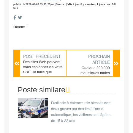
publié : le 2026-06-03 09:35:27pm | Source : | Mis à jour il y a environ 1 jours | vu 1744
fois
:
Étiquettes
POST PRÉCÉDENT
PROCHAIN
Des sites Web peuvent
ARTICLE
vous espionner via votre
Quelque 200 000
SSD : la faille que
moustiques mâles
personne n’avait vue
relâchés chaque
semaine. Un partenariat
signé sur trois ans. Une
Poste similare
commune de la
métropole de Lyon qui
Fusillade à Valence : six blessés dont
choisit de mener une
expérience inédite
deux graves par des tirs à l'arme
contre l'Aedes
automatique, les victimes sont âgées
albopictus. Et si la
de 15 à 22 ans
solution contre le
moustique tigre venai