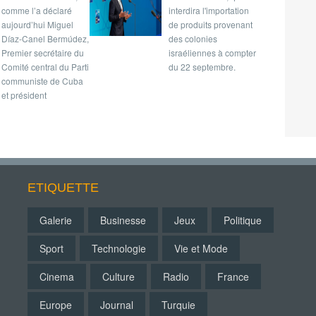
comme l’a déclaré
interdira l'importation
aujourd’hui Miguel
de produits provenant
Díaz-Canel Bermúdez,
des colonies
Premier secrétaire du
israéliennes à compter
Comité central du Parti
du 22 septembre.
communiste de Cuba
et président
ETIQUETTE
Galerie
Businesse
Jeux
Politique
Sport
Technologie
Vie et Mode
Cinema
Culture
Radio
France
Europe
Journal
Turquie