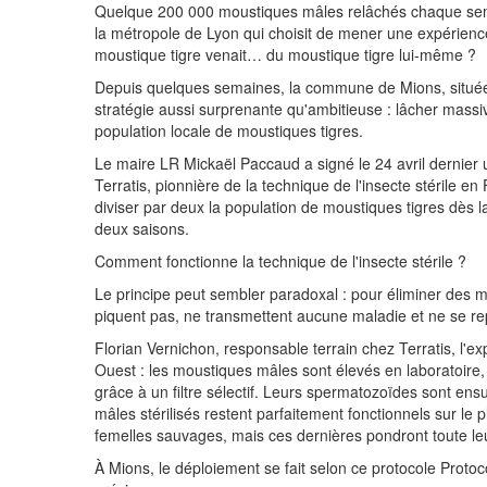
Quelque 200 000 moustiques mâles relâchés chaque sem
la métropole de Lyon qui choisit de mener une expérience i
moustique tigre venait… du moustique tigre lui-même ?
Depuis quelques semaines, la commune de Mions, située
stratégie aussi surprenante qu'ambitieuse : lâcher mass
population locale de moustiques tigres.
Le maire LR Mickaël Paccaud a signé le 24 avril dernier u
Terratis, pionnière de la technique de l'insecte stérile en
diviser par deux la population de moustiques tigres dès 
deux saisons.
Comment fonctionne la technique de l'insecte stérile ?
Le principe peut sembler paradoxal : pour éliminer des 
piquent pas, ne transmettent aucune maladie et ne se re
Florian Vernichon, responsable terrain chez Terratis, l'ex
Ouest : les moustiques mâles sont élevés en laboratoire,
grâce à un filtre sélectif. Leurs spermatozoïdes sont ensu
mâles stérilisés restent parfaitement fonctionnels sur l
femelles sauvages, mais ces dernières pondront toute le
À Mions, le déploiement se fait selon ce protocole Protoc