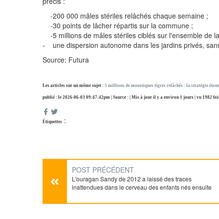
précis :
-200 000 mâles stériles relâchés chaque semaine ;
-30 points de lâcher répartis sur la commune ;
-5 millions de mâles stériles ciblés sur l'ensemble de l
- une dispersion autonome dans les jardins privés, sans
Source: Futura
Les articles sur un même sujet :
5 millions de moustiques tigres relâchés : la stratégie éton
publié : le 2026-06-03 09:47:42pm | Source : | Mis à jour il y a environ 1 jours | vu 1982 foi
:
Étiquettes
POST PRÉCÉDENT
L'ouragan Sandy de 2012 a laissé des traces
inattendues dans le cerveau des enfants nés ensuite