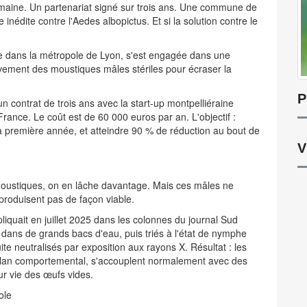
aine. Un partenariat signé sur trois ans. Une commune de
nédite contre l'Aedes albopictus. Et si la solution contre le
 dans la métropole de Lyon, s'est engagée dans une
ivement des moustiques mâles stériles pour écraser la
P
n contrat de trois ans avec la start-up montpelliéraine
 France. Le coût est de 60 000 euros par an. L'objectif :
la première année, et atteindre 90 % de réduction au bout de
V
moustiques, on en lâche davantage. Mais ces mâles ne
produisent pas de façon viable.
pliquait en juillet 2025 dans les colonnes du journal Sud
 dans de grands bacs d'eau, puis triés à l'état de nymphe
ite neutralisés par exposition aux rayons X. Résultat : les
e plan comportemental, s'accouplent normalement avec des
ur vie des œufs vides.
ole