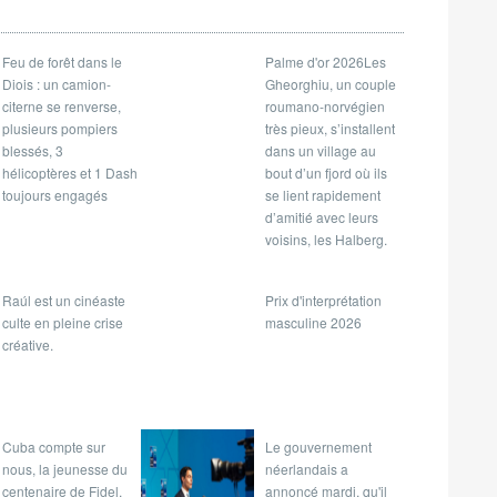
Feu de forêt dans le
Palme d'or 2026Les
Diois : un camion-
Gheorghiu, un couple
citerne se renverse,
roumano-norvégien
plusieurs pompiers
très pieux, s’installent
blessés, 3
dans un village au
hélicoptères et 1 Dash
bout d’un fjord où ils
toujours engagés
se lient rapidement
d’amitié avec leurs
voisins, les Halberg.
Raúl est un cinéaste
Prix d'interprétation
culte en pleine crise
masculine 2026
créative.
Cuba compte sur
Le gouvernement
nous, la jeunesse du
néerlandais a
centenaire de Fidel,
annoncé mardi, qu'il