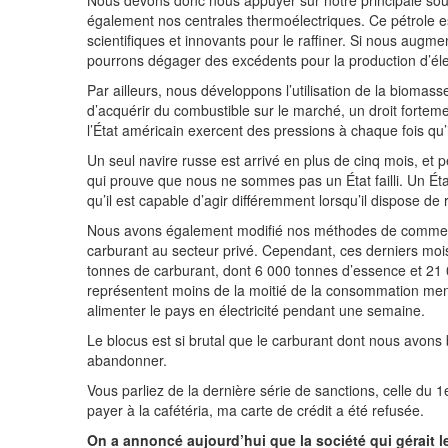
Nous devons donc nous appuyer sur notre principale sourc
également nos centrales thermoélectriques. Ce pétrole 
scientifiques et innovants pour le raffiner. Si nous augm
pourrons dégager des excédents pour la production d’éle
Par ailleurs, nous développons l’utilisation de la biomas
d’acquérir du combustible sur le marché, un droit fortem
l’État américain exercent des pressions à chaque fois qu’
Un seul navire russe est arrivé en plus de cinq mois, et p
qui prouve que nous ne sommes pas un État failli. Un État 
qu’il est capable d’agir différemment lorsqu’il dispose de
Nous avons également modifié nos méthodes de commerci
carburant au secteur privé. Cependant, ces derniers mois
tonnes de carburant, dont 6 000 tonnes d’essence et 21
représentent moins de la moitié de la consommation mensu
alimenter le pays en électricité pendant une semaine.
Le blocus est si brutal que le carburant dont nous avons 
abandonner.
Vous parliez de la dernière série de sanctions, celle du 1e
payer à la cafétéria, ma carte de crédit a été refusée.
On a annoncé aujourd’hui que la société qui gérait les