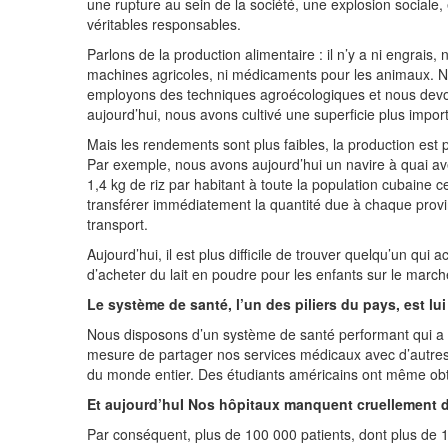
une rupture au sein de la société, une explosion sociale,
véritables responsables.
Parlons de la production alimentaire : il n’y a ni engrais, n
machines agricoles, ni médicaments pour les animaux. No
employons des techniques agroécologiques et nous devon
aujourd’hui, nous avons cultivé une superficie plus impo
Mais les rendements sont plus faibles, la production est
Par exemple, nous avons aujourd’hui un navire à quai avec 
1,4 kg de riz par habitant à toute la population cubaine
transférer immédiatement la quantité due à chaque provin
transport.
Aujourd’hui, il est plus difficile de trouver quelqu’un qui
d’acheter du lait en poudre pour les enfants sur le marché
Le système de santé, l’un des piliers du pays, est l
Nous disposons d’un système de santé performant qui a
mesure de partager nos services médicaux avec d’autres
du monde entier. Des étudiants américains ont même ob
Et aujourd’huI Nos hôpitaux manquent cruellement d
Par conséquent, plus de 100 000 patients, dont plus de 12