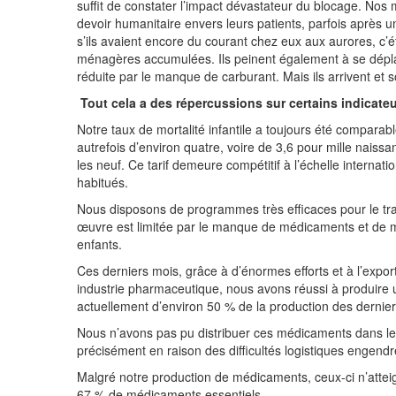
suffit de constater l’impact dévastateur du blocage. Nos m
devoir humanitaire envers leurs patients, parfois après 
s’ils avaient encore du courant chez eux aux aurores, c’é
ménagères accumulées. Ils peinent également à se dépla
réduite par le manque de carburant. Mais ils arrivent et s
Tout cela a des répercussions sur certains indicateu
Notre taux de mortalité infantile a toujours été comparabl
autrefois d’environ quatre, voire de 3,6 pour mille nais
les neuf. Ce tarif demeure compétitif à l’échelle internati
habitués.
Nous disposons de programmes très efficaces pour le tra
œuvre est limitée par le manque de médicaments et de ma
enfants.
Ces derniers mois, grâce à d’énormes efforts et à l’expo
industrie pharmaceutique, nous avons réussi à produire
actuellement d’environ 50 % de la production des dernier
Nous n’avons pas pu distribuer ces médicaments dans les 
précisément en raison des difficultés logistiques engendr
Malgré notre production de médicaments, ceux-ci n’atteig
67 % de médicaments essentiels.