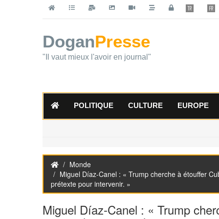
Dogan
Presse
"Il vaut mieux l'avoir en journal"
POLITIQUE
CULTURE
EUROPE
Monde
Miguel Díaz-Canel : « Trump cherche à étouffer Cub
prétexte pour intervenir. »
Miguel Díaz-Canel : « Trump cher