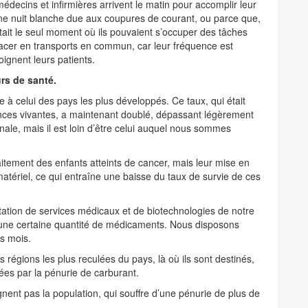
édecins et infirmières arrivent le matin pour accomplir leur
une nuit blanche due aux coupures de courant, ou parce que,
tait le seul moment où ils pouvaient s’occuper des tâches
cer en transports en commun, car leur fréquence est
oignent leurs patients.
rs de santé.
e à celui des pays les plus développés. Ce taux, qui était
sances vivantes, a maintenant doublé, dépassant légèrement
onale, mais il est loin d’être celui auquel nous sommes
itement des enfants atteints de cancer, mais leur mise en
tériel, ce qui entraîne une baisse du taux de survie de ces
rtation de services médicaux et de biotechnologies de notre
 une certaine quantité de médicaments. Nous disposons
s mois.
régions les plus reculées du pays, là où ils sont destinés,
ées par la pénurie de carburant.
nent pas la population, qui souffre d’une pénurie de plus de