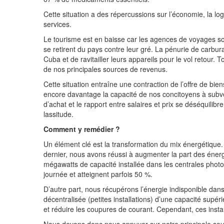
Cette situation a des répercussions sur l’économie, la log
services.
Le tourisme est en baisse car les agences de voyages sont
se retirent du pays contre leur gré. La pénurie de carb
Cuba et de ravitailler leurs appareils pour le vol retour. To
de nos principales sources de revenus.
Cette situation entraîne une contraction de l’offre de biens
encore davantage la capacité de nos concitoyens à subve
d’achat et le rapport entre salaires et prix se déséquilib
lassitude.
Comment y remédier ?
Un élément clé est la transformation du mix énergétique
dernier, nous avons réussi à augmenter la part des éner
mégawatts de capacité installée dans les centrales photov
journée et atteignent parfois 50 %.
D’autre part, nous récupérons l’énergie indisponible dans
décentralisée (petites installations) d’une capacité supéri
et réduire les coupures de courant. Cependant, ces install