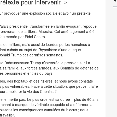
rétexte pour intervenir. »
r provoquer une explosion sociale et avoir un prétexte
Palais présidentiel transformée en jardin évoquant l’époque
res provenant de la Sierra Maestra. Cet aménagement a été
ion menée par Fidel Castro.
s de milliers, mais aussi de lourdes pertes humaines à
ident cubain au sujet de l’hypothèse d’une attaque
 Donald Trump ces dernières semaines.
e l’administration Trump n’intensifie la pression sur La
à sa famille, aux forces armées, aux Comités de défense de
tres personnes et entités du pays.
les, des hôpitaux et des rizières, et nous avons constaté
s plus vulnérables. Face à cette situation, que peuvent faire
our améliorer la vie des Cubains ?
 ne le mérite pas. Le plus cruel est sa durée – plus de 60 ans
erchant à masquer le véritable coupable et à déformer la
us subissons les conséquences cumulées du blocus ; nous
ravailler.