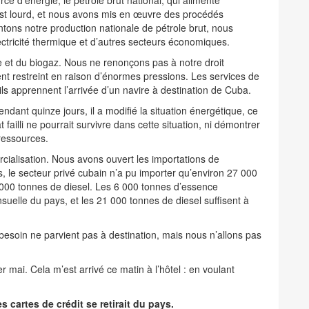
e d’énergie, le pétrole brut national, qui alimente
est lourd, et nous avons mis en œuvre des procédés
entons notre production nationale de pétrole brut, nous
ctricité thermique et d’autres secteurs économiques.
se et du biogaz. Nous ne renonçons pas à notre droit
ent restreint en raison d’énormes pressions. Les services de
ils apprennent l’arrivée d’un navire à destination de Cuba.
endant quinze jours, il a modifié la situation énergétique, ce
failli ne pourrait survivre dans cette situation, ni démontrer
 ressources.
alisation. Nous avons ouvert les importations de
, le secteur privé cubain n’a pu importer qu’environ 27 000
 000 tonnes de diesel. Les 6 000 tonnes d’essence
elle du pays, et les 21 000 tonnes de diesel suffisent à
besoin ne parvient pas à destination, mais nous n’allons pas
r mai. Cela m’est arrivé ce matin à l’hôtel : en voulant
 cartes de crédit se retirait du pays.