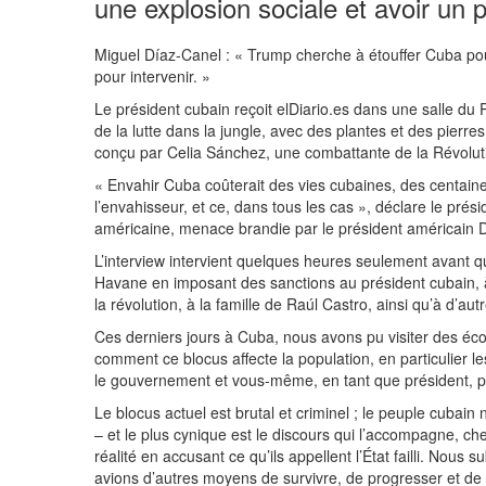
une explosion sociale et avoir un p
Miguel Díaz-Canel : « Trump cherche à étouffer Cuba pou
pour intervenir. »
Le président cubain reçoit elDiario.es dans une salle du 
de la lutte dans la jungle, avec des plantes et des pier
conçu par Celia Sánchez, une combattante de la Révolut
« Envahir Cuba coûterait des vies cubaines, des centaine
l’envahisseur, et ce, dans tous les cas », déclare le prés
américaine, menace brandie par le président américain
L’interview intervient quelques heures seulement avant qu
Havane en imposant des sanctions au président cubain, 
la révolution, à la famille de Raúl Castro, ainsi qu’à d’au
Ces derniers jours à Cuba, nous avons pu visiter des éco
comment ce blocus affecte la population, en particulier le
le gouvernement et vous-même, en tant que président, p
Le blocus actuel est brutal et criminel ; le peuple cubain
– et le plus cynique est le discours qui l’accompagne, ch
réalité en accusant ce qu’ils appellent l’État failli. No
avions d’autres moyens de survivre, de progresser et de t