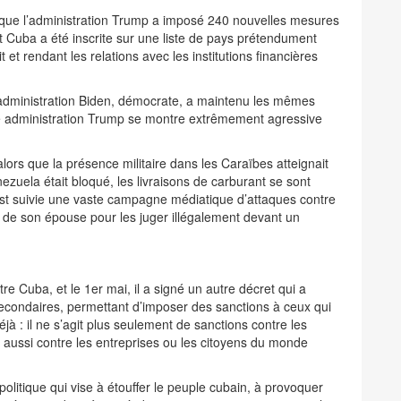
rsque l’administration Trump a imposé 240 nouvelles mesures
, et Cuba a été inscrite sur une liste de pays prétendument
 et rendant les relations avec les institutions financières
l’administration Biden, démocrate, a maintenu les mêmes
de administration Trump se montre extrêmement agressive
lors que la présence militaire dans les Caraïbes atteignait
zuela était bloqué, les livraisons de carburant se sont
st suivie une vaste campagne médiatique d’attaques contre
et de son épouse pour les juger illégalement devant un
e Cuba, et le 1er mai, il a signé un autre décret qui a
secondaires, permettant d’imposer des sanctions à ceux qui
jà : il ne s’agit plus seulement de sanctions contre les
 aussi contre les entreprises ou les citoyens du monde
litique qui vise à étouffer le peuple cubain, à provoquer