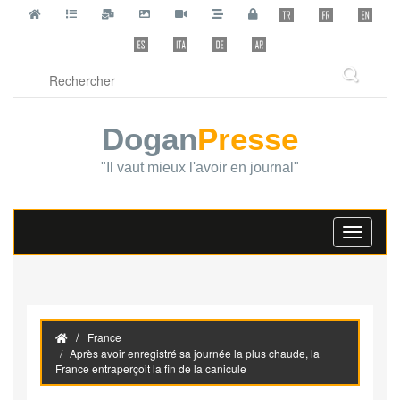
Dogan
Presse
"Il vaut mieux l'avoir en journal"
Toggle
navigati
France
Après avoir enregistré sa journée la plus chaude, la
France entraperçoit la fin de la canicule