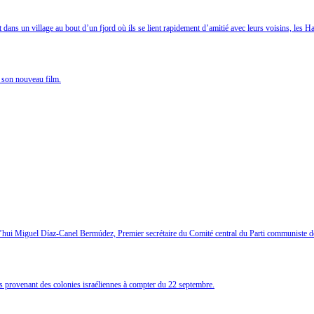
ans un village au bout d’un fjord où ils se lient rapidement d’amitié avec leurs voisins, les Ha
 son nouveau film.
d’hui Miguel Díaz-Canel Bermúdez, Premier secrétaire du Comité central du Parti communiste d
ts provenant des colonies israéliennes à compter du 22 septembre.