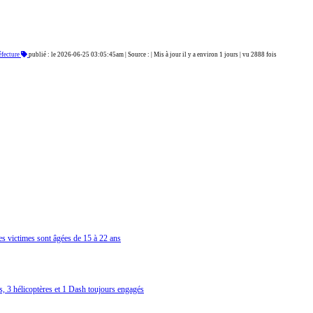
réfecture
publié : le 2026-06-25 03:05:45am | Source : | Mis à jour il y a environ 1 jours | vu 2888 fois
les victimes sont âgées de 15 à 22 ans
s, 3 hélicoptères et 1 Dash toujours engagés