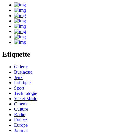
Etiquette
Galerie
Businesse
Jeux
Politique
Sport
Technologie
Vie et Mode
Cinema
Culture
Radio
France
Europe
Journal