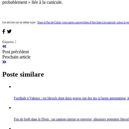
probablement » liée à la canicule.
Les articles sur un même sujet :
Dans le Pas-de-Calais, trois morts susceptibles d’être liées à la canicule, selon la p
:
Étiquettes
Post précédent
Prochain article
Poste similare
Fusillade à Valence : six blessés dont deux graves par des tirs à l'arme automatique, 
Feu de forêt dans le Diois : un camion-citerne se renverse, plusieurs pompiers blessé