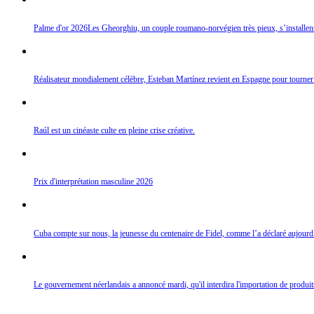
Palme d'or 2026Les Gheorghiu, un couple roumano-norvégien très pieux, s’installent d
Réalisateur mondialement célèbre, Esteban Martínez revient en Espagne pour tourner
Raúl est un cinéaste culte en pleine crise créative.
Prix d'interprétation masculine 2026
Cuba compte sur nous, la jeunesse du centenaire de Fidel, comme l’a déclaré aujour
Le gouvernement néerlandais a annoncé mardi, qu'il interdira l'importation de produi