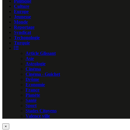
Politique
Culture
Europe
Jeunesse
Monde
Reportage
Syndicat
Techonologie
Turquie
Article Glissant
Asie
Astrologie
Cinéma
Cinéma - Guichet
Drôme
Economie
France
Planète
Santé
Sport
Stades Citoyens
Valence ville
×