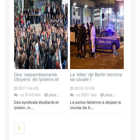
Des ‘rassemblements
Le ‘killer’ de Berlin termine
citoyens’ de lycéens et
sa cavale Í
2017-04-25
2016-12-24
vu 5143 fois
plus...
vu 5291 fois
plus...
Des syndicats étudiants et
La police italienne a stoppé la
lycéen, m...
course de A...
1