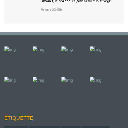
Diyanet, le pr&eacute;sident du minist&egr
vu : 23450
ETIQUETTE