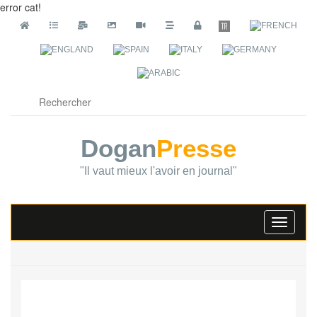
error cat!
Dogan
Presse
"Il vaut mieux l'avoir en journal"
Toggle
navigati