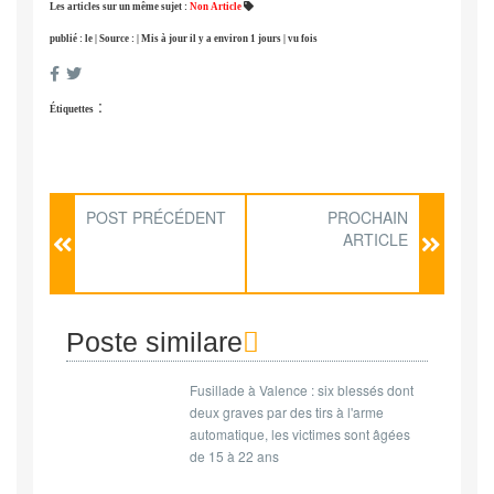
Les articles sur un même sujet :
Non Article
publié : le | Source : | Mis à jour il y a environ 1 jours | vu fois
:
Étiquettes
POST PRÉCÉDENT
PROCHAIN
ARTICLE
Poste similare
Fusillade à Valence : six blessés dont
deux graves par des tirs à l'arme
automatique, les victimes sont âgées
de 15 à 22 ans