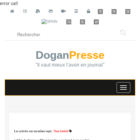
error cat!
Dogan
Presse
"Il vaut mieux l'avoir en journal"
Toggle
navigati
Les articles sur un même sujet :
Non Article