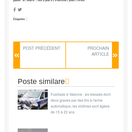
publié : le | Source : | Mis à jour il y a environ 1 jours | vu fois
:
Étiquettes
POST PRÉCÉDENT
PROCHAIN
ARTICLE
Poste similare
Fusillade à Valence : six blessés dont
deux graves par des tirs à l'arme
automatique, les victimes sont âgées
de 15 à 22 ans