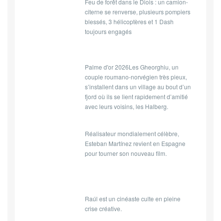
Feu de forêt dans le Diois : un camion-
citerne se renverse, plusieurs pompiers
blessés, 3 hélicoptères et 1 Dash
toujours engagés
Palme d'or 2026Les Gheorghiu, un
couple roumano-norvégien très pieux,
s’installent dans un village au bout d’un
fjord où ils se lient rapidement d’amitié
avec leurs voisins, les Halberg.
Réalisateur mondialement célèbre,
Esteban Martínez revient en Espagne
pour tourner son nouveau film.
Raúl est un cinéaste culte en pleine
crise créative.