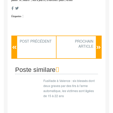
publié : le | Source : | Mis à jour il y a environ 1 jours | vu fois
:
Étiquettes
POST PRÉCÉDENT
PROCHAIN
ARTICLE
Poste similare
Fusillade à Valence : six blessés dont
deux graves par des tirs à l'arme
automatique, les victimes sont âgées
de 15 à 22 ans