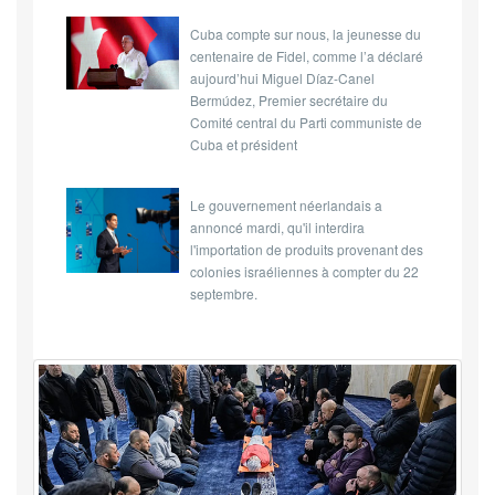
Cuba compte sur nous, la jeunesse du
centenaire de Fidel, comme l’a déclaré
aujourd’hui Miguel Díaz-Canel
Bermúdez, Premier secrétaire du
Comité central du Parti communiste de
Cuba et président
Le gouvernement néerlandais a
annoncé mardi, qu'il interdira
l'importation de produits provenant des
colonies israéliennes à compter du 22
septembre.