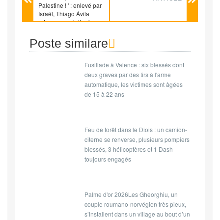
Palestine ! ' : enlevé par
Israël, Thiago Ávila
adresse une lettre à sa
fille
Poste similare
Fusillade à Valence : six blessés dont
deux graves par des tirs à l'arme
automatique, les victimes sont âgées
de 15 à 22 ans
Feu de forêt dans le Diois : un camion-
citerne se renverse, plusieurs pompiers
blessés, 3 hélicoptères et 1 Dash
toujours engagés
Palme d'or 2026Les Gheorghiu, un
couple roumano-norvégien très pieux,
s’installent dans un village au bout d’un