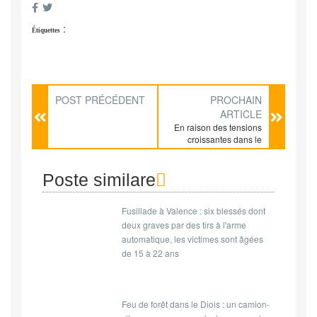
:
Étiquettes
POST PRÉCÉDENT
PROCHAIN
ARTICLE
En raison des tensions
croissantes dans le
monde culturel, Laurent
Mauvignier alerte sur les
risques d’un
Poste similare
rétrécissement de la
liberté artistique sous la
Fusillade à Valence : six blessés dont
pression de l’extrême
droite et des grands
deux graves par des tirs à l'arme
groupes médiatiques.
automatique, les victimes sont âgées
de 15 à 22 ans
Feu de forêt dans le Diois : un camion-