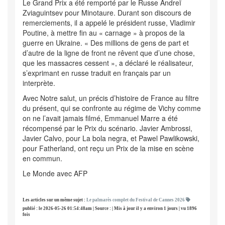
Le Grand Prix a été remporté par le Russe Andreï
Zviaguintsev pour Minotaure. Durant son discours de
remerciements, il a appelé le président russe, Vladimir
Poutine, à mettre fin au « carnage » à propos de la
guerre en Ukraine. « Des millions de gens de part et
d’autre de la ligne de front ne rêvent que d’une chose,
que les massacres cessent », a déclaré le réalisateur,
s’exprimant en russe traduit en français par un
interprète.
Avec Notre salut, un précis d’histoire de France au filtre
du présent, qui se confronte au régime de Vichy comme
on ne l’avait jamais filmé, Emmanuel Marre a été
récompensé par le Prix du scénario. Javier Ambrossi,
Javier Calvo, pour La bola negra, et Pawel Pawlikowski,
pour Fatherland, ont reçu un Prix de la mise en scène
en commun.
Le Monde avec AFP
Les articles sur un même sujet :
Le palmarès complet du Festival de Cannes 2026
publié : le 2026-05-26 01:54:48am | Source : | Mis à jour il y a environ 1 jours | vu 1896
fois