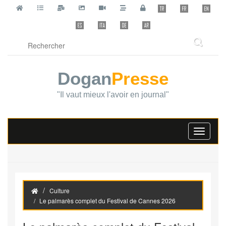
Dogan
Presse
"Il vaut mieux l'avoir en journal"
Toggle
navigati
Culture
Le palmarès complet du Festival de Cannes 2026