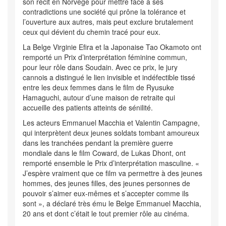
son récit en Norvège pour mettre face à ses
contradictions une société qui prône la tolérance et
l’ouverture aux autres, mais peut exclure brutalement
ceux qui dévient du chemin tracé pour eux.
La Belge Virginie Efira et la Japonaise Tao Okamoto ont
remporté un Prix d’interprétation féminine commun,
pour leur rôle dans Soudain. Avec ce prix, le jury
cannois a distingué le lien invisible et indéfectible tissé
entre les deux femmes dans le film de Ryusuke
Hamaguchi, autour d’une maison de retraite qui
accueille des patients atteints de sénilité.
Les acteurs Emmanuel Macchia et Valentin Campagne,
qui interprètent deux jeunes soldats tombant amoureux
dans les tranchées pendant la première guerre
mondiale dans le film Coward, de Lukas Dhont, ont
remporté ensemble le Prix d’interprétation masculine. «
J’espère vraiment que ce film va permettre à des jeunes
hommes, des jeunes filles, des jeunes personnes de
pouvoir s’aimer eux-mêmes et s’accepter comme ils
sont », a déclaré très ému le Belge Emmanuel Macchia,
20 ans et dont c’était le tout premier rôle au cinéma.