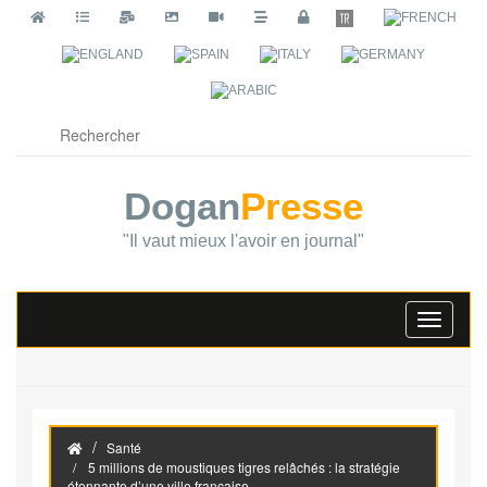
Dogan
Presse
"Il vaut mieux l'avoir en journal"
Toggle
navigati
Santé
5 millions de moustiques tigres relâchés : la stratégie
étonnante d’une ville française