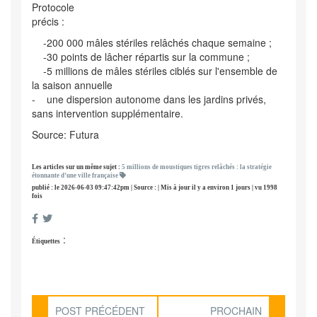
Protocole
précis :
-200 000 mâles stériles relâchés chaque semaine ;
-30 points de lâcher répartis sur la commune ;
-5 millions de mâles stériles ciblés sur l'ensemble de
la saison annuelle
- une dispersion autonome dans les jardins privés,
sans intervention supplémentaire.
Source: Futura
Les articles sur un même sujet :
5 millions de moustiques tigres relâchés : la stratégie
étonnante d’une ville française
publié : le 2026-06-03 09:47:42pm | Source : | Mis à jour il y a environ 1 jours | vu 1998
fois
:
Étiquettes
POST PRÉCÉDENT
PROCHAIN