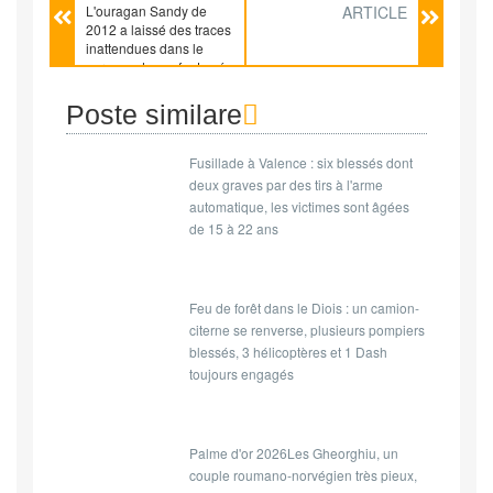
L'ouragan Sandy de
ARTICLE
2012 a laissé des traces
inattendues dans le
cerveau des enfants nés
ensuite
Poste similare
Fusillade à Valence : six blessés dont
deux graves par des tirs à l'arme
automatique, les victimes sont âgées
de 15 à 22 ans
Feu de forêt dans le Diois : un camion-
citerne se renverse, plusieurs pompiers
blessés, 3 hélicoptères et 1 Dash
toujours engagés
Palme d'or 2026Les Gheorghiu, un
couple roumano-norvégien très pieux,