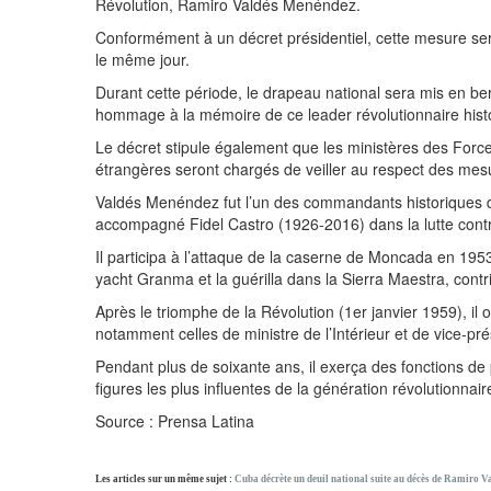
Révolution, Ramiro Valdés Menéndez.
Conformément à un décret présidentiel, cette mesure sera
le même jour.
Durant cette période, le drapeau national sera mis en berne
hommage à la mémoire de ce leader révolutionnaire hist
Le décret stipule également que les ministères des Forces
étrangères seront chargés de veiller au respect des me
Valdés Menéndez fut l’un des commandants historiques de
accompagné Fidel Castro (1926-2016) dans la lutte contre
Il participa à l’attaque de la caserne de Moncada en 1953,
yacht Granma et la guérilla dans la Sierra Maestra, contri
Après le triomphe de la Révolution (1er janvier 1959), il 
notamment celles de ministre de l’Intérieur et de vice-pré
Pendant plus de soixante ans, il exerça des fonctions de
figures les plus influentes de la génération révolutionnair
Source : Prensa Latina
Les articles sur un même sujet :
Cuba décrète un deuil national suite au décès de Ramiro V