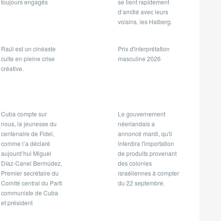
toujours engagés
se lient rapidement
d’amitié avec leurs
voisins, les Halberg.
Raúl est un cinéaste
Prix d'interprétation
culte en pleine crise
masculine 2026
créative.
Cuba compte sur
Le gouvernement
nous, la jeunesse du
néerlandais a
centenaire de Fidel,
annoncé mardi, qu'il
comme l’a déclaré
interdira l'importation
aujourd’hui Miguel
de produits provenant
Díaz-Canel Bermúdez,
des colonies
Premier secrétaire du
israéliennes à compter
Comité central du Parti
du 22 septembre.
communiste de Cuba
et président