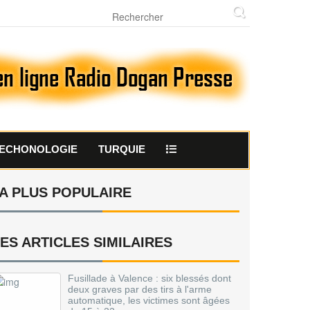
ECHONOLOGIE
TURQUIE
A PLUS POPULAIRE
ES ARTICLES SIMILAIRES
Fusillade à Valence : six blessés dont
deux graves par des tirs à l'arme
automatique, les victimes sont âgées