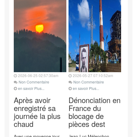
2026-06-25 02:57:30am
2026-05-27 07:10:52am
Non Commentaire
Non Commentaire
en savoir Plus...
en savoir Plus...
Après avoir
Dénonciation en
enregistré sa
France du
journée la plus
blocage de
chaud
pièces dest
Avec une moyenne jour-
Jean-Luc Mélenchon,