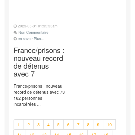
2023-05-31 01:35:35am
Non Commentaire
en savoir Plus...
France/prisons :
nouveau record
de détenus
avec 7
France/prisons : nouveau
record de détenus avec 73
162 personnes
incarcérées ...
1
2
3
4
5
6
7
8
9
10
11
12
13
14
15
16
17
18