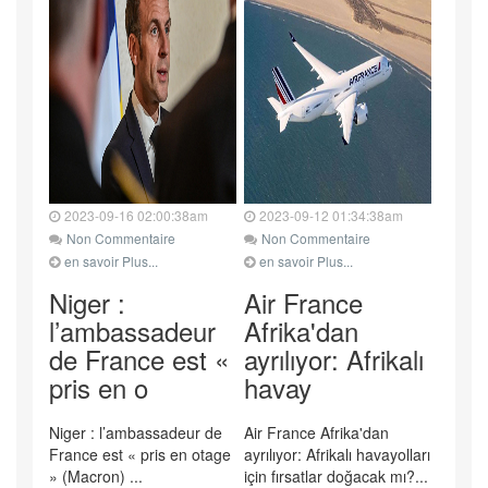
2023-09-16 02:00:38am
2023-09-12 01:34:38am
Non Commentaire
Non Commentaire
en savoir Plus...
en savoir Plus...
Niger :
Air France
l’ambassadeur
Afrika'dan
de France est «
ayrılıyor: Afrikalı
pris en o
havay
Niger : l’ambassadeur de
Air France Afrika'dan
France est « pris en otage
ayrılıyor: Afrikalı havayolları
» (Macron) ...
için fırsatlar doğacak mı?...