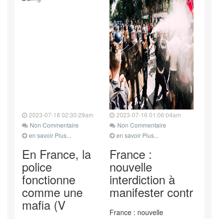
2023-07-18 02:30:29am
2023-07-16 01:06:04am
Non Commentaire
Non Commentaire
en savoir Plus...
en savoir Plus...
En France, la
France :
police
nouvelle
fonctionne
interdiction à
comme une
manifester contr
mafia (V
France : nouvelle