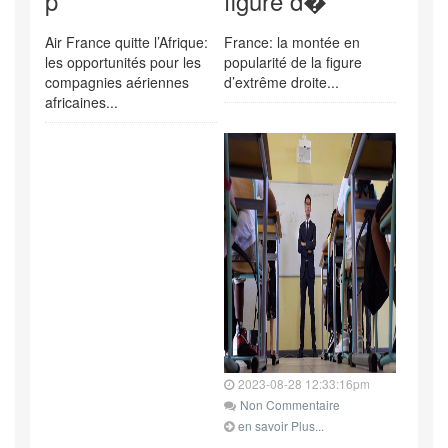
p
figure d�
Air France quitte l’Afrique:
France: la montée en
les opportunités pour les
popularité de la figure
compagnies aériennes
d’extrême droite...
africaines...
2023-08-28 12:33:16pm
Non Commentaire
en savoir Plus...