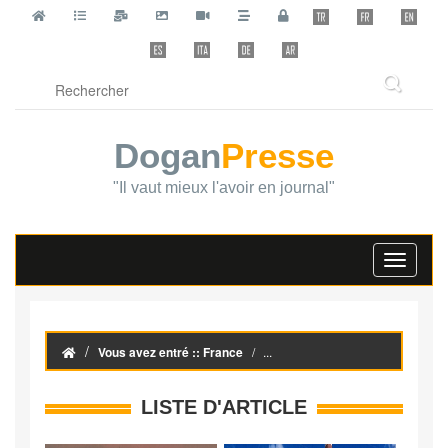
Dogan
Presse
"Il vaut mieux l'avoir en journal"
Toggle
navigati
Vous avez entré :: France
...
LISTE D'ARTICLE