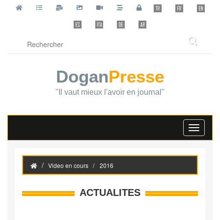
Dogan
Presse
"Il vaut mieux l'avoir en journal"
Toggle
navigati
Video en cours
2016
ACTUALITES